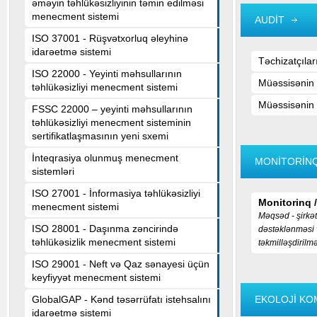
əməyin təhlükəsizliyinin təmin edilməsi
menecment sistemi
AUDİT
ISO 37001 - Rüşvətxorluq əleyhinə
idarəetmə sistemi
Təchizatçılar
ISO 22000 - Yeyinti məhsullarının
Müəssisənin D
təhlükəsizliyi menecment sistemi
Müəssisənin İ
FSSC 22000 – yeyinti məhsullarının
təhlükəsizliyi menecment sisteminin
sertifikatlaşmasının yeni sxemi
İnteqrasiya olunmuş menecment
MONİTORİN
sistemləri
ISO 27001 - İnformasiya təhlükəsizliyi
Monitorinq /
menecment sistemi
Məqsəd - şirkət
ISO 28001 - Daşınma zəncirində
dəstəklənməsi 
təhlükəsizlik menecment sistemi
təkmilləşdirilmə
ISO 29001 - Neft və Qaz sənayesi üçün
keyfiyyət menecment sistemi
GlobalGAP - Kənd təsərrüfatı istehsalını
EKOLOJİ KO
idarəetmə sistemi