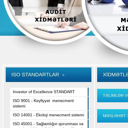
ISO STANDARTLAR
XİDMƏTL
Investor of Excellence STANDART
TƏLİMLƏR 
ISO 9001 - Keyfiyyət menecment
sistemi
ISO 14001 - Ekoloji menecment sistemi
MƏSLƏHƏT 
ISO 45001 - Sağlamlığın qorunması və