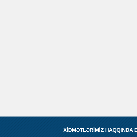
XİDMƏTLƏRİMİZ HAQQINDA 