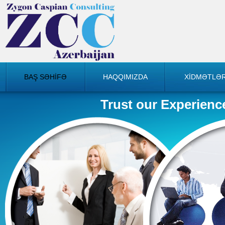
BAŞ SƏHİFƏ
HAQQIMIZDA
XİDMƏTLƏ
Trust our Experienc