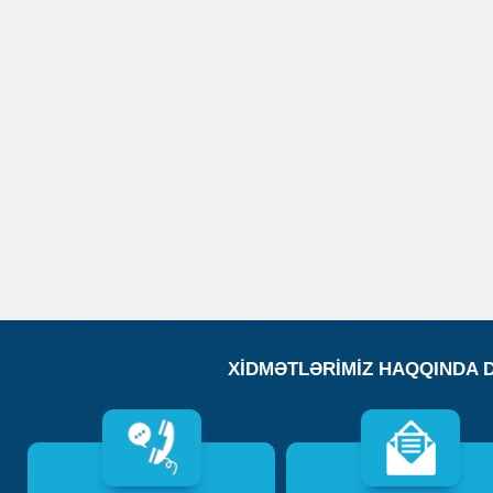
XİDMƏTLƏRİMİZ HAQQINDA 