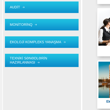
AUDİT
MONİTORİNQ
EKOLOJİ KOMPLEKS YANAŞMA
TEXNİKİ SƏNƏDLƏRİN
HAZIRLANMASI
E