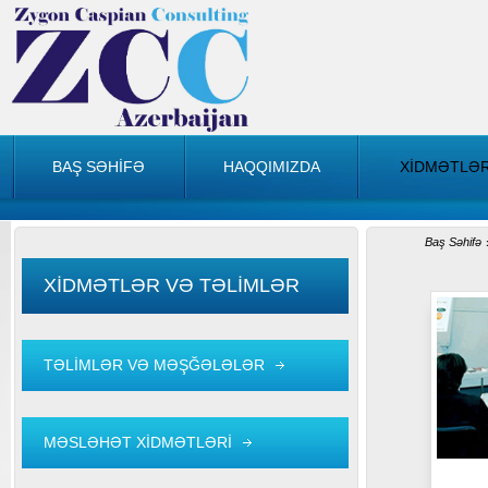
BAŞ SƏHİFƏ
HAQQIMIZDA
XİDMƏTLƏ
Baş Səhifə
XİDMƏTLƏR VƏ TƏLİMLƏR
TƏLİMLƏR VƏ MƏŞĞƏLƏLƏR
MƏSLƏHƏT XİDMƏTLƏRİ