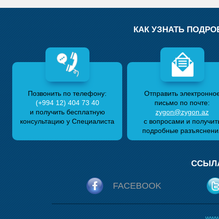
КАК УЗНАТЬ ПОДРО
Позвонить по телефону:
Отправить электронно
(+994 12) 404 73 40
письмо по почте:
и получить бесплатную
zygon@zygon.az
консультацию у Специалиста
с вопросами и получит
подробные разъяснени
ССЫЛА
FACEBOOK
www